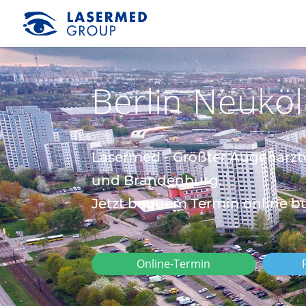
Berlin Neuköl
Lasermed - Größter Augen­arzt­
und Bran­den­burg.
Jetzt bequem Termin online b
Online-Termin